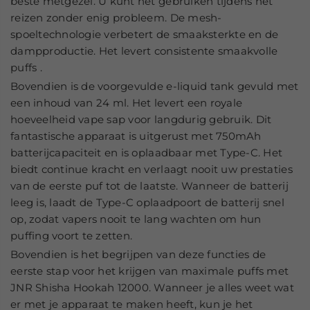
beste metgezel. U kunt het gebruiken tijdens het
reizen zonder enig probleem. De mesh-
spoeltechnologie verbetert de smaaksterkte en de
dampproductie. Het levert consistente smaakvolle
puffs .
Bovendien is de voorgevulde e-liquid tank gevuld met
een inhoud van 24 ml. Het levert een royale
hoeveelheid vape sap voor langdurig gebruik. Dit
fantastische apparaat is uitgerust met 750mAh
batterijcapaciteit en is oplaadbaar met Type-C. Het
biedt continue kracht en verlaagt nooit uw prestaties
van de eerste puf tot de laatste. Wanneer de batterij
leeg is, laadt de Type-C oplaadpoort de batterij snel
op, zodat vapers nooit te lang wachten om hun
puffing voort te zetten.
Bovendien is het begrijpen van deze functies de
eerste stap voor het krijgen van maximale puffs met
JNR Shisha Hookah 12000. Wanneer je alles weet wat
er met je apparaat te maken heeft, kun je het