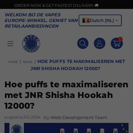
DER NOW & GET FASTEST DELIVERY 🚚
WELKOM BIJ DE VAPES
Dutch (NL)
EUROPE-WINKEL. GENIET VAN
RETAILAANBIEDINGEN
0
VAPES
EUROPE
|
|
HOE PUFFS TE MAXIMALISEREN MET
HOME
NEWS
JNR SHISHA HOOKAH 12000?
Hoe puffs te maximaliseren
met JNR Shisha Hookah
12000?
augustus 05, 2024
by
Web Development Team