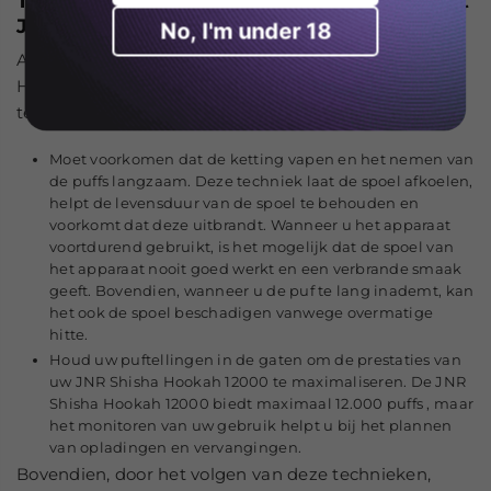
Technieken om puffs te maximaliseren met
JNR
No, I'm under 18
Als u puffs wilt maximaliseren met JNR Shisha
Hookah 12000 puffs , moeten gebruikers deze
technieken volgen.
Moet voorkomen dat de ketting vapen en het nemen van
de puffs langzaam. Deze techniek laat de spoel afkoelen,
helpt de levensduur van de spoel te behouden en
voorkomt dat deze uitbrandt. Wanneer u het apparaat
voortdurend gebruikt, is het mogelijk dat de spoel van
het apparaat nooit goed werkt en een verbrande smaak
geeft. Bovendien, wanneer u de puf te lang inademt, kan
het ook de spoel beschadigen vanwege overmatige
hitte.
Houd uw puftellingen in de gaten om de prestaties van
uw JNR Shisha Hookah 12000 te maximaliseren. De JNR
Shisha Hookah 12000 biedt maximaal 12.000 puffs , maar
het monitoren van uw gebruik helpt u bij het plannen
van opladingen en vervangingen.
Bovendien, door het volgen van deze technieken,