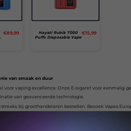
Normale
Normale
€89,99
Hayati Rubik 7000
€15,99
Puffs Disposable Vape
prijs
prijs
nie van smaak en duur
 voor vaping excellence. Onze E-sigaret voor eenmalig geb
natie van geavanceerde technologie.
htstreeks bij groothandelaren bestellen. Bezoek Vapes Eur
ing