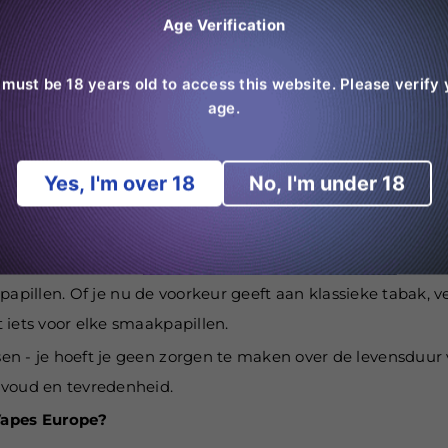
en die op zoek is naar een probleemloze, duurzame en h
Age Verification
ing. Bovendien hoef je hem niet bij te vullen of op te lad
 must be 18 years old to access this website. Please verify 
dheid
age.
 kwaliteit en innovatie. Onze wegwerp
vape 7000 puffs
coll
n garandeert een product dat niet alleen aan de verwach
Yes, I'm over 18
No, I'm under 18
voor betrouwbaarheid, veiligheid en een uitzonderlijke vapi
 in de Vape 7000 puffs gemaakt door Vapes Europe. Met e
aakpapillen. Of je nu de voorkeur geeft aan klassieke tabak
 iets voor elke smaakpapillen.
n - je hoeft je geen zorgen te maken over de levensduur 
nvoud en tevredenheid.
Vapes Europe?