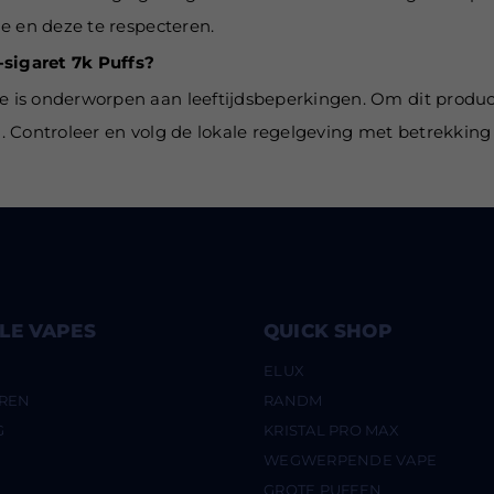
ie en deze te respecteren.
-sigaret 7k Puffs?
pe is onderworpen aan leeftijdsbeperkingen. Om dit produ
ed. Controleer en volg de lokale regelgeving met betrekkin
LE VAPES
QUICK SHOP
ELUX
OREN
RANDM
G
KRISTAL PRO MAX
WEGWERPENDE VAPE
GROTE PUFFEN