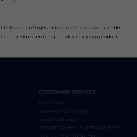
ct te kopen en te gebruiken, moet u voldoen aan de
g tot de verkoop en het gebruik van vaping producten.
CUSTOMER SERVICE
PRIVACYBELEID
GEBRUIKSVOORWAARDEN
VERZENDBELEID
TERUGBETALINGS- EN RETOURBELEID
JURIDISCHE KENNISGEVING