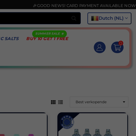
🎉GOOD NEWS! CARD PAYMENT AVAILABLE NOW💳
Submit
Dutch (NL)
IC SALTS
BUY 10 GET 1 FREE
0