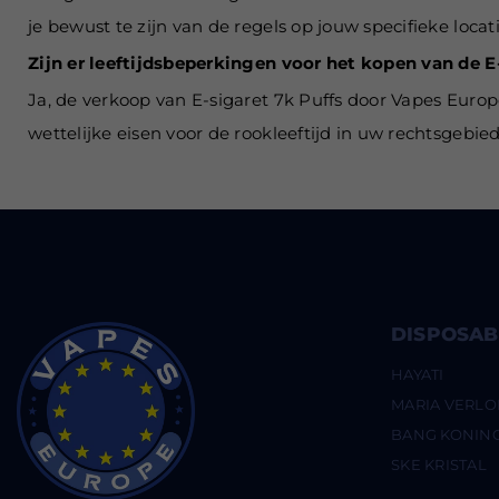
je bewust te zijn van de regels op jouw specifieke locat
Zijn er leeftijdsbeperkingen voor het kopen van de E
Ja, de verkoop van E-sigaret 7k Puffs door Vapes Euro
wettelijke eisen voor de rookleeftijd in uw rechtsgebi
DISPOSAB
HAYATI
MARIA VERL
BANG KONIN
SKE KRISTAL