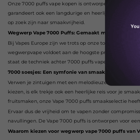
Onze 7000 puffs vape kopen is ontworpen voor iedere
garandeert ook een langdurige en heerlijke vaping ervar
op zoek zijn naar smaakvrijheid.
You
Wegwerp Vape 7000 Puffs: Gemaakt met uitmunten
Bij Vapes Europe zijn we trots op onze toewijding aan
wegwerpvape voldoet aan de hoogste productienormen e
staat de techniek achter 7000 puffs vape prijs garant 
7000 soesjes: Een symfonie van smaak en duur
Verwen je zintuigen met een melodieuze reeks smaken
kiezen, is elk trekje ook een heerlijke reis voor je sm
fruitsmaken, onze Vape 7000 puffs smaakselectie heeft
Ervaar dus de vrijheid om te vapen zonder compromisse
navullingen. De Vape 7000 puffs is ontworpen voor ee
Waarom kiezen voor wegwerp vape 7000 puffs van 