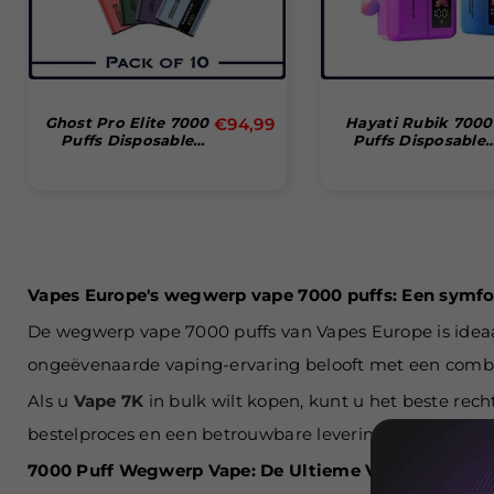
Normale
Ghost Pro Elite 7000
€94,99
Hayati Rubik 7000
Puffs Disposable
Puffs Disposable
prijs
Vape (Doos Van 10)
Vape (Box Of 10)
Vapes Europe's wegwerp vape 7000 puffs: Een symfo
De wegwerp vape 7000 puffs van Vapes Europe is ideaal
ongeëvenaarde vaping-ervaring belooft met een combi
Als u
Vape 7K
in bulk wilt kopen, kunt u het beste rec
bestelproces en een betrouwbare levering.
7000 Puff Wegwerp Vape: De Ultieme Vaping Oploss