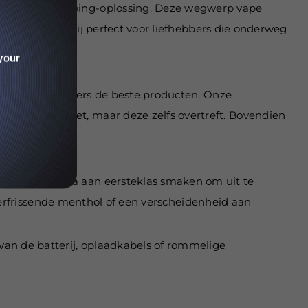
oogwaardige vaping-oplossing. Deze wegwerp vape
en. Daarom is hij perfect voor liefhebbers die onderweg
your
ectie biedt vapers de beste producten. Onze
tingen voldoet, maar deze zelfs overtreft. Bovendien
ng-ervaring.
en breed scala aan eersteklas smaken om uit te
, verfrissende menthol of een verscheidenheid aan
van de batterij, oplaadkabels of rommelige