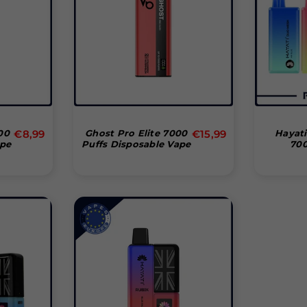
Normale
Normale
00
€8,99
Ghost Pro Elite 7000
€15,99
Hayat
ape
Puffs Disposable Vape
700
prijs
prijs
Dispo
(Doo