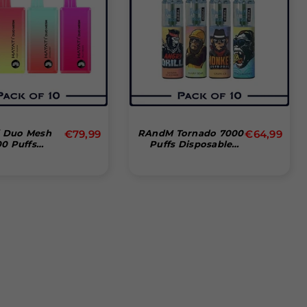
Normale
i Duo Mesh
€79,99
RAndM Tornado 7000
€64,99
0 Puffs
Puffs Disposable
prijs
sable Vape
Vape (Doos Van 10)
s Van 10)