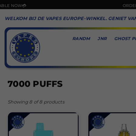
W💳
ORDER NOW & G
WELKOM BIJ DE VAPES EUROPE-WINKEL. GENIET VA
RANDM
JNR
GHOST P
VAPES
EUROPE
7000 PUFFS
Showing 8 of 8 products