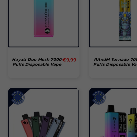
Normale
Hayati Duo Mesh 7000
€9,99
RAndM Tornado 70
Puffs Disposable Vape
Puffs Disposable V
prijs