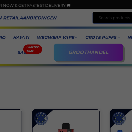
ET FASTEST DELIVERY 🚚
N RETAILAANBIEDINGEN
RO
HAYATI
WEGWERP VAPE
GROTE PUFFS
N
GROOTHANDEL
SALE