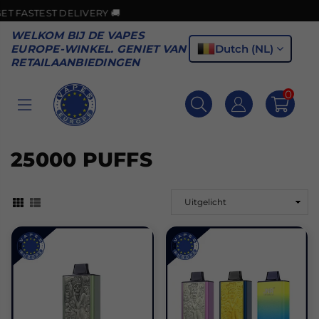
LIVERY 🚚
🎉GOOD 
WELKOM BIJ DE VAPES
Dutch (NL)
EUROPE-WINKEL. GENIET VAN
RETAILAANBIEDINGEN
0
VAPES
EUROPE
25000 PUFFS