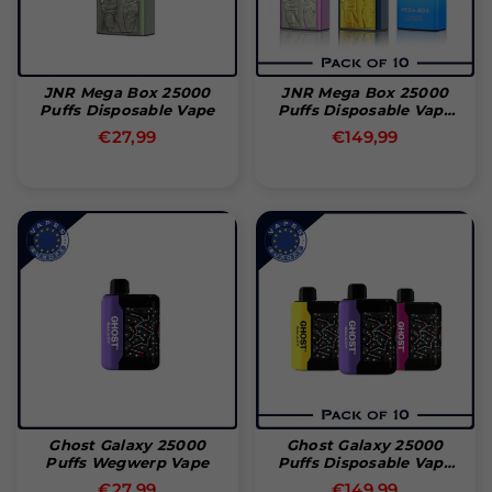
JNR Mega Box 25000
JNR Mega Box 25000
Puffs Disposable Vape
Puffs Disposable Vape
(Doos Van 10)
Normale
Normale
€27,99
€149,99
prijs
prijs
Ghost Galaxy 25000
Ghost Galaxy 25000
Puffs Wegwerp Vape
Puffs Disposable Vape
Bar (Box Of 10)
Normale
Normale
€27,99
€149,99