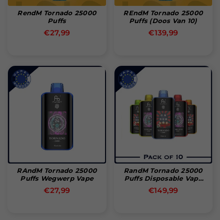
RendM Tornado 25000
REndM Tornado 25000
Puffs
Puffs (Doos Van 10)
Normale
Normale
€27,99
€139,99
prijs
prijs
RAndM Tornado 25000
RandM Tornado 25000
Puffs Wegwerp Vape
Puffs Disposable Vape
(Box Of 10)
Normale
Normale
€27,99
€149,99
prijs
prijs