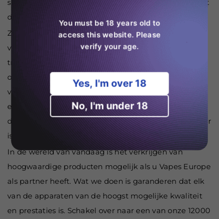
smaak en een goede hoeveelheid damp. Dit betekent
dat je bij elke trekje een bevredigende smaak krijgt.
You must be 18 years old to
Ze zijn het beste voor de mond-tot-longvorm van
access this website. Please
verify your age.
vaping, of MTL-vaping. Deze stijl is vergelijkbaar met
traditioneel roken en is geschikt voor mensen die
overstappen van sigaretten. Daarnaast zijn er
Yes, I'm over 18
verschillende smaken waar je uit kunt kiezen om
No, I'm under 18
extra plezier te brengen. Of je nu de fruitige smaak,
de ijzige menthol of de zoete smaken wilt aandoen, er
is geen tekort aan opties.
In de wereld van vandaag is het verkrijgen van
hoogwaardige producten mogelijk als u Vapes Europe
als partner heeft. Wat we doen is garanderen dat elk
van de apparaten van de hoogst mogelijke kwaliteit
en prestaties is. Schakel over naar een van onze 12000