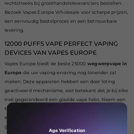
rechtstreeks bij groothandelsleveranciers bestellen.
Bezoek Vapes Europe Wholesale voor scherpe prijzen,
een eenvoudig bestelproces en een betrouwbare
levering.
12000 PUFFS VAPE PERFECT VAPING
DEVICES VAN VAPES EUROPE
Vapes Europe biedt de beste 25000
wegwerpvape in
Europa
die uw vaping-ervaring nog lonender zal
maken. Deze apparaten hebben een door loting
geactiveerd mechanisme, wat betekent dat je bij elke
trek gegarandeerd een gladde vape hebt. Neem een
trekje en het apparaat wordt geactiveerd zonder dat
er knoppen nodig zijn. Bovendien biedt de
geavanceerde mesh-spoeltechnologie een geweldige
Age Verification