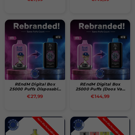
prijs
prijs
REndM Digital Box
REndM Digital Box
25000 Puffs Disposable
25000 Puffs (Doos Van
Vape
10)
Normale
Normale
€27,99
€144,99
prijs
prijs
Non-Refundable Product
Non-Refundable Product