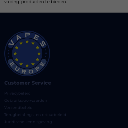
vaping-producten te bieden.
Customer Service
Privacybeleid
Gebruiksvoorwaarden
Verzendbeleid
Terugbetalings- en retourbeleid
Juridische kennisgeving