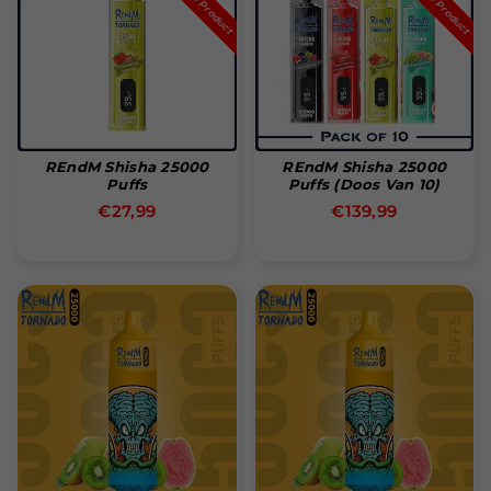
REndM Shisha 25000
REndM Shisha 25000
Puffs
Puffs (Doos Van 10)
Normale
Normale
€27,99
€139,99
prijs
prijs