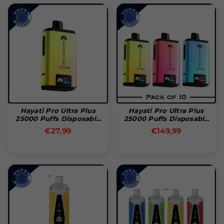
Hayati Pro Ultra Plus
Hayati Pro Ultra Plus
25000 Puffs Disposable
25000 Puffs Disposable
Vape
Vape (Box Of 10)
Normale
Normale
€27,99
€149,99
prijs
prijs