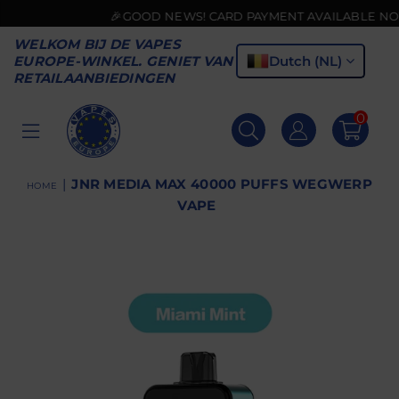
🎉GOOD NEWS! CARD PAYMENT AVAILABLE NOW💳
WELKOM BIJ DE VAPES
Dutch (NL)
EUROPE-WINKEL. GENIET VAN
RETAILAANBIEDINGEN
0
VAPES
EUROPE
|
JNR MEDIA MAX 40000 PUFFS WEGWERP
HOME
VAPE