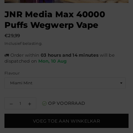
JNR Media Max 40000
Puffs Wegwerp Vape
€29,99
Normale
Inclusief belasting.
prijs
🚛 Order within
03 hours and 14 minutes
will be
dispatched on
Mon, 10 Aug
Flavour
Decrease
Increase
OP VOORRAAD
quantity
quantity
for
for
JNR
JNR
VOEG TOE AAN WINKELKAR
Media
Media
Max
Max