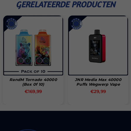
GERELATEERDE PRODUCTEN
RandM Tornado 40000
JNR Media Max 40000
(Box 0f 10)
Puffs Wegwerp Vape
Normale
Normale
€169,99
€29,99
prijs
prijs