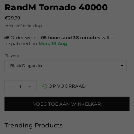
RandM Tornado 40000
€29,99
Normale
Inclusief belasting.
prijs
🚛 Order within
05 hours and 38 minutes
will be
dispatched on
Mon, 10 Aug
Flavour
Decrease
Increase
OP VOORRAAD
quantity
quantity
for
for
RandM
RandM
VOEG TOE AAN WINKELKAR
Tornado
Tornado
40000
40000
Trending Products