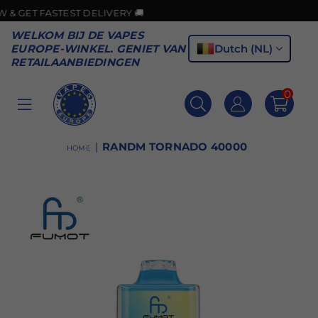
IVERY 🚚
🎉GOOD N
WELKOM BIJ DE VAPES
Dutch (NL)
EUROPE-WINKEL. GENIET VAN
RETAILAANBIEDINGEN
0
VAPES
EUROPE
|
RANDM TORNADO 40000
HOME